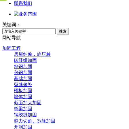
联系我们
关键词：
搜索
网站导航
加固工程
房屋纠偏，静压桩
碳纤维加固
粘钢加固
包钢加固
基础加固
裂缝修补
楼板加固
墙体加固
截面加大加固
桥梁加固
钢绞线加固
静力切割、拆除加固
开洞加固