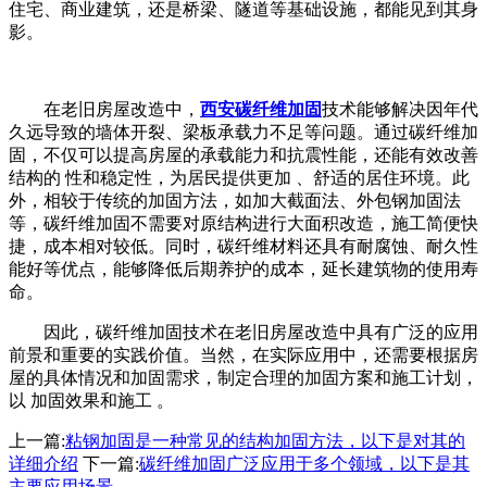
住宅、商业建筑，还是桥梁、隧道等基础设施，都能见到其身
影。
在老旧房屋改造中，
西安碳纤维加固
技术能够解决因年代
久远导致的墙体开裂、梁板承载力不足等问题。通过碳纤维加
固，不仅可以提高房屋的承载能力和抗震性能，还能有效改善
结构的 性和稳定性，为居民提供更加 、舒适的居住环境。此
外，相较于传统的加固方法，如加大截面法、外包钢加固法
等，碳纤维加固不需要对原结构进行大面积改造，施工简便快
捷，成本相对较低。同时，碳纤维材料还具有耐腐蚀、耐久性
能好等优点，能够降低后期养护的成本，延长建筑物的使用寿
命。
因此，碳纤维加固技术在老旧房屋改造中具有广泛的应用
前景和重要的实践价值。当然，在实际应用中，还需要根据房
屋的具体情况和加固需求，制定合理的加固方案和施工计划，
以 加固效果和施工 。
上一篇:
粘钢加固是一种常见的结构加固方法，以下是对其的
详细介绍
下一篇:
碳纤维加固广泛应用于多个领域，以下是其
主要应用场景